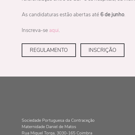
As candidaturas estão abertas até
6 de junho
.
Inscreva-se
aqui
.
REGULAMENTO
INSCRIÇÃO
Sociedade Portuguesa da Contraceção
Maternidade Daniel de Matos
Rua Miguel Torga, 3030-165 Coimbra