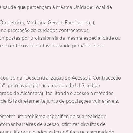
s de saúde que pertençam à mesma Unidade Local de
stetrícia, Medicina Geral e Familiar, etc.),
s na prestação de cuidados contracetivos.
compostas por profissionais da mesma especialidade ou
reta entre os cuidados de saúde primários e os
ocou-se na "Descentralização do Acesso à Contraceção
o" (promovido por uma equipa da ULS Lisboa
rado de Alcântara), facilitando o acesso a métodos
 de ISTs diretamente junto de populações vulneráveis.
bmeter um problema específico da sua realidade
tornar barreiras de acesso, otimizar circuitos de
orar a literacia e adesão terapêutica na comunidade.