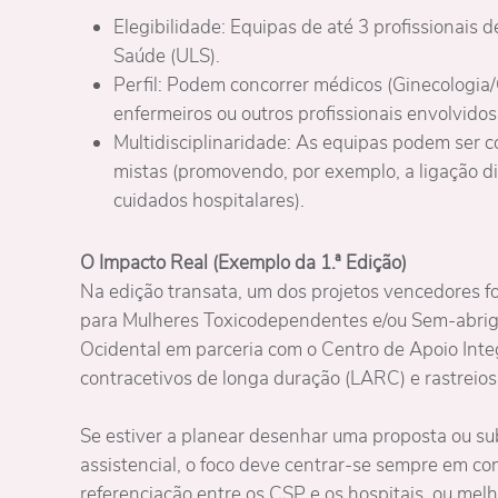
Elegibilidade: Equipas de até 3 profissionai
Saúde (ULS).
Perfil: Podem concorrer médicos (Ginecologia/Ob
enfermeiros ou outros profissionais envolvido
Multidisciplinaridade: As equipas podem ser 
mistas (promovendo, por exemplo, a ligação di
cuidados hospitalares).
O Impacto Real (Exemplo da 1.ª Edição)
Na edição transata, um dos projetos vencedores f
para Mulheres Toxicodependentes e/ou Sem-abrig
Ocidental em parceria com o Centro de Apoio Integ
contracetivos de longa duração (LARC) e rastreios
Se estiver a planear desenhar uma proposta ou su
assistencial, o foco deve centrar-se sempre em con
referenciação entre os CSP e os hospitais, ou melh