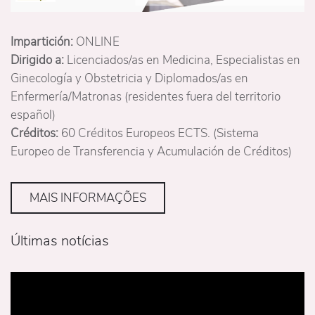
Impartición:
ONLINE
Dirigido a:
Licenciados/as en Medicina, Especialistas en
Ginecología y Obstetricia y Diplomados/as en
Enfermería/Matronas (residentes fuera del territorio
español)
Créditos:
60 Créditos Europeos ECTS. (Sistema
Europeo de Transferencia y Acumulación de Créditos)
MAIS INFORMAÇÕES
Últimas notícias